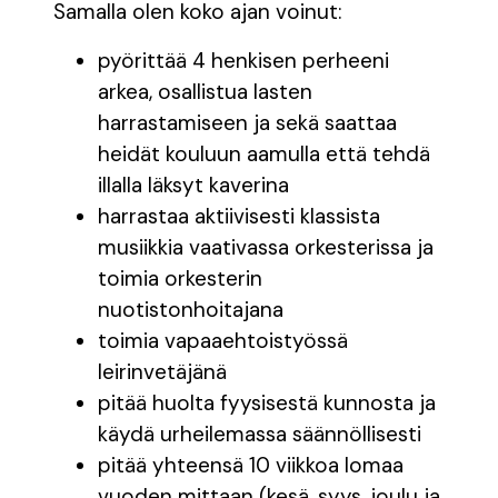
Samalla olen koko ajan voinut:
pyörittää 4 henkisen perheeni
arkea, osallistua lasten
harrastamiseen ja sekä saattaa
heidät kouluun aamulla että tehdä
illalla läksyt kaverina
harrastaa aktiivisesti klassista
musiikkia vaativassa orkesterissa ja
toimia orkesterin
nuotistonhoitajana
toimia vapaaehtoistyössä
leirinvetäjänä
pitää huolta fyysisestä kunnosta ja
käydä urheilemassa säännöllisesti
pitää yhteensä 10 viikkoa lomaa
vuoden mittaan (kesä, syys, joulu ja