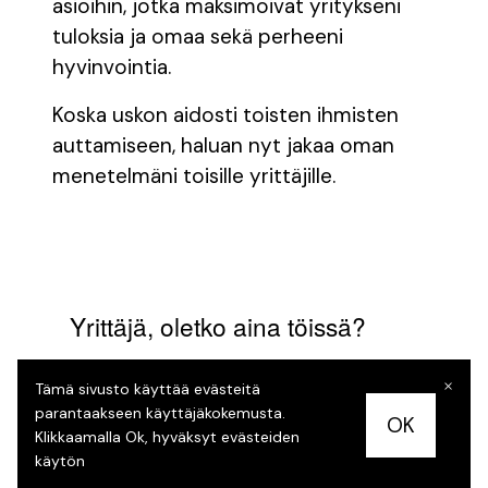
asioihin, jotka maksimoivat yritykseni
tuloksia ja omaa sekä perheeni
hyvinvointia.
Koska uskon aidosti toisten ihmisten
auttamiseen, haluan nyt jakaa oman
menetelmäni toisille yrittäjille.
Yrittäjä, oletko aina töissä?
© 2022 KatjaVox Oy
×
Tämä sivusto käyttää evästeitä
parantaakseen käyttäjäkokemusta.
OK
Klikkaamalla Ok, hyväksyt evästeiden
käytön