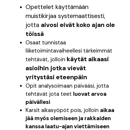
Opettelet käyttämään
muistikirjaa systemaattisesti,
jotta
aivosi eivät koko ajan ole
töissä
Osaat tunnistaa
liiketoimintavaiheellesi tärkeimmät
käytät aikaasi
tehtävät, jolloin
asioihin jotka vievät
yritystäsi eteenpäin
Opit analysoimaan päivääsi, jotta
tehtävät jota teet
luovat arvoa
päivällesi
Karsit aikasyöpöt pois, jolloin
aikaa
jää myös olemiseen ja rakkaiden
kanssa laatu-ajan viettämiseen