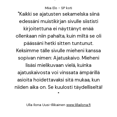
Miia Elo - SP koti
"Kaikki se ajatusten sekamelska siinä
edessäni muistikirjan sivulle siististi
kirjoitettuna ei näyttänyt enää
ollenkaan niin pahalta, kuin miltä se oli
päässäni hetki sitten tuntunut.
Keksimme tälle sivulle mieheni kanssa
sopivan nimen: Ajatuskaivo. Mieheni
lisäsi mielikuvaan vielä, kuinka
ajatuskaivosta voi vinssata ämpärillä
asioita hoidettavaksi sitä mukaa, kun
niiden aika on. Se kuulosti täydelliseltä!
"
Ulla Ilona Uusi-Illikainen
www.lillailona.fi